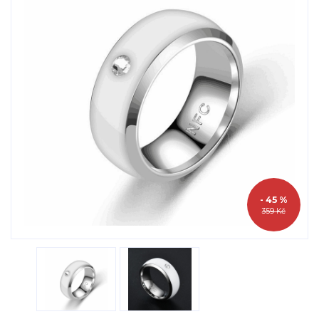
- 45 %
359 Kč