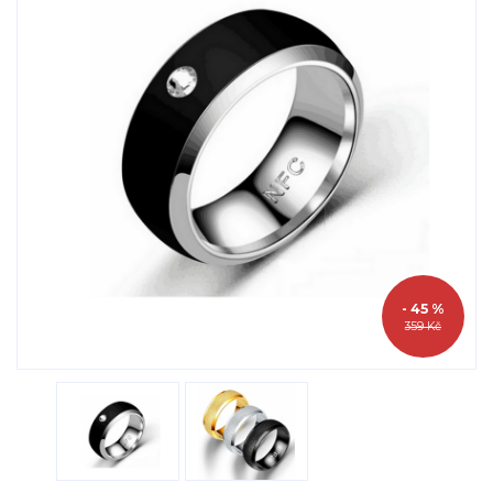
- 45 %
359 Kč