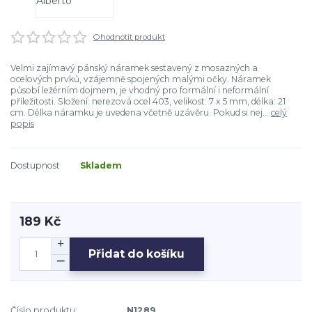
Ohodnotit produkt
Velmi zajímavý pánský náramek sestavený z mosazných a
ocelových prvků, vzájemně spojených malými očky. Náramek
působí ležérním dojmem, je vhodný pro formální i neformální
příležitosti. Složení: nerezová ocel 403, velikost: 7 x 5 mm, délka: 21
cm. Délka náramku je uvedena včetně uzávěru. Pokud si nej...
celý
popis
Dostupnost
Skladem
189 Kč
Přidat do košíku
Číslo produktu:
N1289