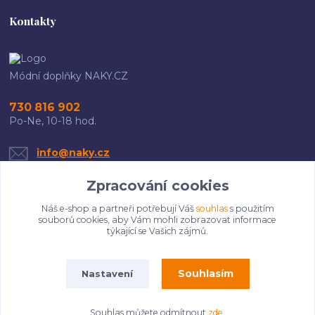
Kontakty
Módní doplňky NAKY.CZ
730 816 902
Po-Ne, 10-18 hod.
info@naky.cz
Zpracování cookies
Náš e-shop a partneři potřebují Váš
souhlas
s použitím
souborů cookies, aby Vám mohli zobrazovat informace
týkající se Vašich zájmů.
Upravit sběr cookies.
Souhlasím
Nastavení
Copyright 2025 Naky.cz. Všechna práva vyhrazena.
Souhlas můžete odmítnout
zde
.