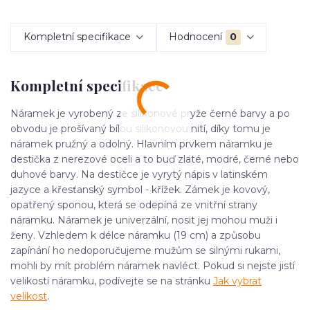
Kompletní specifikace
Hodnocení
0
Kompletní specifikace
Náramek je vyrobený ze silikonové pryže černé barvy a po
obvodu je prošívaný bílou silikonovou nití, díky tomu je
náramek pružný a odolný. Hlavním prvkem náramku je
destička z nerezové oceli a to buď zlaté, modré, černé nebo
duhové barvy. Na destičce je vyrytý nápis v latinském
jazyce a křesťanský symbol - křížek. Zámek je kovový,
opatřený sponou, která se odepíná ze vnitřní strany
náramku. Náramek je univerzální, nosit jej mohou muži i
ženy. Vzhledem k délce náramku (19 cm) a způsobu
zapínání ho nedoporučujeme mužům se silnými rukami,
mohli by mít problém náramek navléct. Pokud si nejste jistí
velikostí náramku, podívejte se na stránku
Jak vybrat
velikost
.