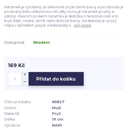
Náramek je vyrobený ze silikonové pryže černé barvy a po obvodu je
prošívaný bílou silikonovou nití, díky tomu je náramek pružný a
odolný. Hlavním prvkem náramku je destička z nerezové oceli a to
buď zlaté, modré, černé nebo duhové barvy. Na destičce je vyrytý
nápis v latinském jazyce a křesťanský s...
celý popis
Dostupnost
Skladem
169 Kč
Přidat do košíku
Číslo produktu:
N5827
Určení:
Muži
Materiál:
Pryž
Délka:
19 cm
Výrobce:
NAKY