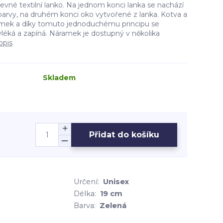
vné textilní lanko. Na jednom konci lanka se nachází
barvy, na druhém konci oko vytvořené z lanka. Kotva a
zámek a díky tomuto jednoduchému principu se
éká a zapíná. Náramek je dostupný v několika
opis
Skladem
Přidat do košíku
Určení:
Unisex
Délka:
19 cm
Barva:
Zelená