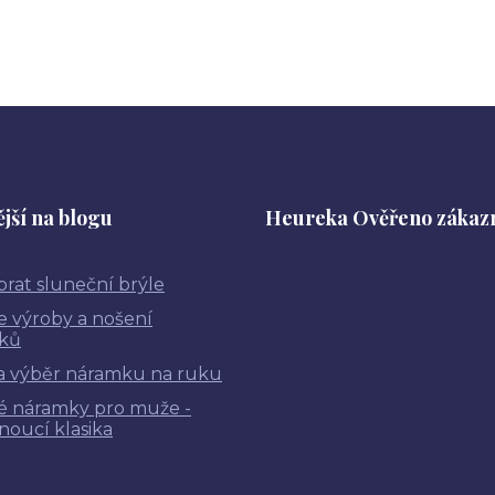
jší na blogu
Heureka Ověřeno zákaz
brat sluneční brýle
ie výroby a nošení
ků
a výběr náramku na ruku
é náramky pro muže -
noucí klasika