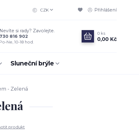
Přihlášení
CZK
Nevíte si rady? Zavolejte.
0
ks
730 816 902
0,00 Kč
Po-Ne, 10-18 hod.
Sluneční brýle
em - Zelená
elená
tit produkt