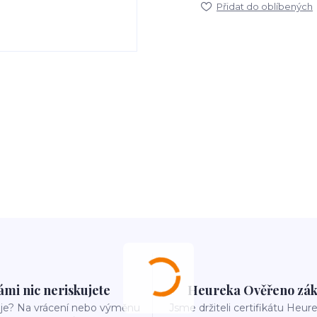
Přidat do oblíbených
ámi nic neriskujete
Heureka Ověřeno zák
e? Na vrácení nebo výměnu
Jsme držiteli certifikátu Heu