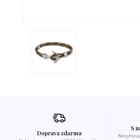
S n
Doprava zdarma
Nevyhovuj