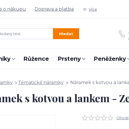
e o nákupu
Doprava a platba
Více
Hledat
níky
Růžence
Prsteny
Peněženky
ramky
Tématické náramky
Náramek s kotvou a lank
mek s kotvou a lankem - Z
Ohodno