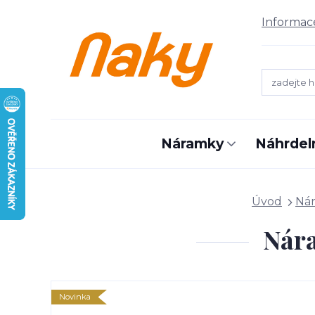
Informac
Náramky
Náhrdel
Úvod
Ná
Nára
Novinka