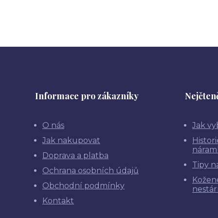
Informace pro zákazníky
Nejčteně
O nás
Jak vy
Jak nakupovat
Histor
náram
Doprava a platba
Tipy n
Ochrana osobních údajů
Kožen
Obchodní podmínky
nestár
Kontakt