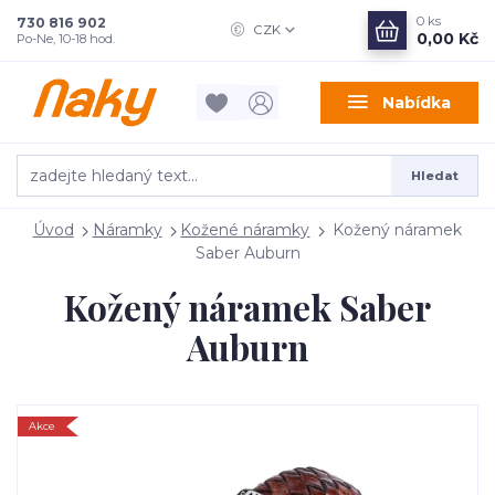
0
ks
730 816 902
CZK
0,00 Kč
Po-Ne, 10-18 hod.
Nabídka
Hledat
Úvod
Náramky
Kožené náramky
Kožený náramek
Saber Auburn
Kožený náramek Saber
Auburn
Akce