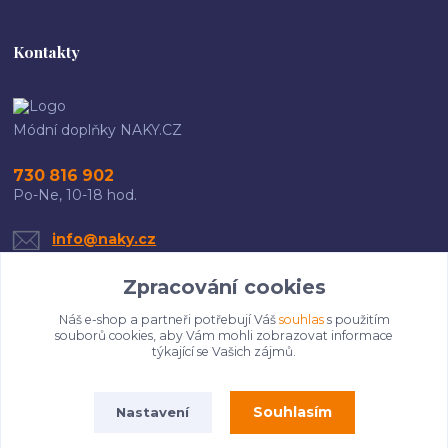
Kontakty
Módní doplňky NAKY.CZ
730 816 902
Po-Ne, 10-18 hod.
info@naky.cz
Zpracování cookies
Náš e-shop a partneři potřebují Váš
souhlas
s použitím
souborů cookies, aby Vám mohli zobrazovat informace
týkající se Vašich zájmů.
Upravit sběr cookies.
Souhlasím
Nastavení