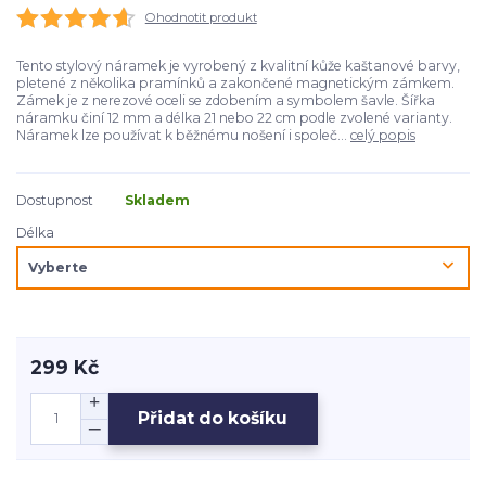
Ohodnotit produkt
Tento stylový náramek je vyrobený z kvalitní kůže kaštanové barvy,
pletené z několika pramínků a zakončené magnetickým zámkem.
Zámek je z nerezové oceli se zdobením a symbolem šavle. Šířka
náramku činí 12 mm a délka 21 nebo 22 cm podle zvolené varianty.
Náramek lze používat k běžnému nošení i společ...
celý popis
Dostupnost
Skladem
Délka
299 Kč
Přidat do košíku