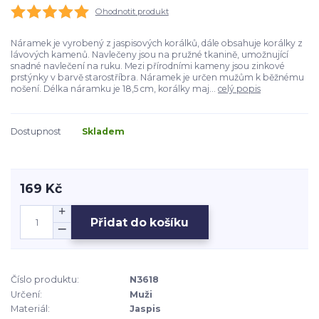
Ohodnotit produkt
Náramek je vyrobený z jaspisových korálků, dále obsahuje korálky z
lávových kamenů. Navlečeny jsou na pružné tkanině, umožnující
snadné navlečení na ruku. Mezi přírodními kameny jsou zinkové
prstýnky v barvě starostříbra. Náramek je určen mužům k běžnému
nošení. Délka náramku je 18,5 cm, korálky maj...
celý popis
Dostupnost
Skladem
169 Kč
Přidat do košíku
Číslo produktu:
N3618
Určení:
Muži
Materiál:
Jaspis