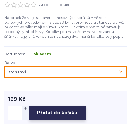
Ohodnotit produkt
Náramek Želva je sestaven z mosazných korálků v několika
barevných provedeních - zlaté, stříbrné, bronzové a titanové barvě,
přičemž korálky mají průměr 6 mm. Hlavním prvkem náramku je
zdobený symbol želvy. Korálky jsou navlečeny na voskovanou
šňůrku, na jejíchž koncích se nacházejí dva menší korálk...
celý popis
Dostupnost
Skladem
Barva
169 Kč
Přidat do košíku