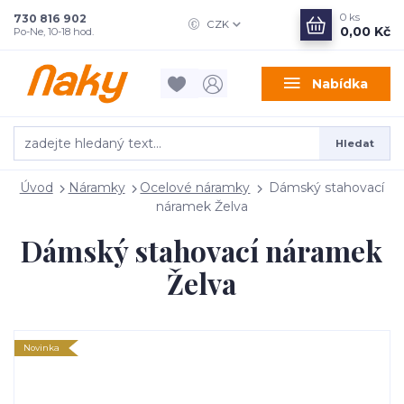
0
ks
730 816 902
CZK
0,00 Kč
Po-Ne, 10-18 hod.
Nabídka
Hledat
Úvod
Náramky
Ocelové náramky
Dámský stahovací
náramek Želva
Dámský stahovací náramek
Želva
Novinka