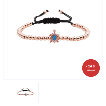
- 26 %
229 Kč