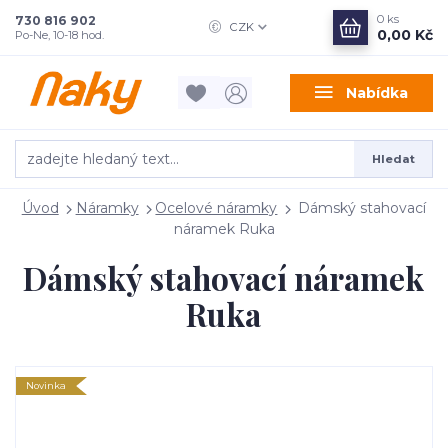
0
ks
730 816 902
CZK
0,00 Kč
Po-Ne, 10-18 hod.
Nabídka
Hledat
Úvod
Náramky
Ocelové náramky
Dámský stahovací
náramek Ruka
Dámský stahovací náramek
Ruka
Novinka