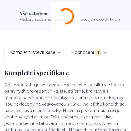
Vše skladem
Veškeré zboží máme skladem a expedujeme do 24 hodin
Kompletní specifikace
Hodnocení
1
Kompletní specifikace
Náramek Ruka je sestaven z mosazných korálků v několika
barevných provedeních - zlaté, stříbrné, bronzové a
titanové barvě, přičemž korálky mají průměr 6 mm. Korálky
jsou navlečeny na voskovanou šňůrku, na jejíchž koncích se
nacházejí dva menší korálky. Hlavním prvkem náramku je
zdobený symbol ruky. Délku náramku lze upravit díky
jednoduchému stahovacímu mechanismu, posuvnému
uzlíku na spojovacích šňůrkách. Náramek je určený ženám a