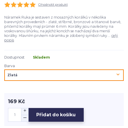
Ohodnotit produkt
Náramek Ruka je sestaven z mosazných korálků v několika
barevných provedeních - zlaté, stříbrné, bronzové a titanové barvě,
přičemž korálky mají průměr 6 mm. Korálky jsou navlečeny na
voskovanou šňůrku, na jejíchž koncích se nacházejí dva menší
korálky. Hlavním prvkem náramku je zdobený symbol ruky....
celý
popis
Dostupnost
Skladem
Barva
169 Kč
Přidat do košíku