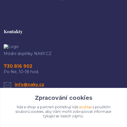
Kontakty
Módní doplňky NAKY.CZ
730 816 902
Po-Ne, 10-18 hod.
info@naky.cz
Zpracování cookies
Náš e-shop a partneři potřebují Váš
souhlas
s použitím
souborů cookies, aby Vám mohli zobrazovat informace
týkající se Vašich zájmů.