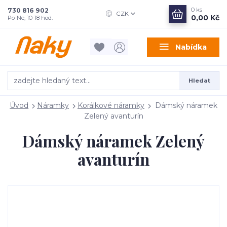
0
ks
730 816 902
CZK
0,00 Kč
Po-Ne, 10-18 hod.
Nabídka
Hledat
Úvod
Náramky
Korálkové náramky
Dámský náramek
Zelený avanturín
Dámský náramek Zelený
avanturín