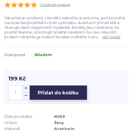
Ohodnotit produkt
Náramek je vyrobený z korálků zeleného avanturinu, jenž pomáhá
navázat bezprostřední vztah s přírodou. Avanturín přináší klid a
zbavuje všech negativních myšlenek. Korálky jsou navlečeny na
pružné tkanině, umožnující snadné navlečení na ruku. Hlavním
prvkem náramku je masivní korálek oválného tvaru,...
celý popis
Dostupnost
Skladem
199 Kč
Přidat do košíku
Číslo produktu:
N069
Určení:
Ženy
Materiál:
Avanturín