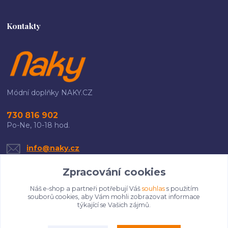
Kontakty
Módní doplňky NAKY.CZ
730 816 902
Po-Ne, 10-18 hod.
info@naky.cz
Zpracování cookies
Náš e-shop a partneři potřebují Váš
souhlas
s použitím
souborů cookies, aby Vám mohli zobrazovat informace
týkající se Vašich zájmů.
Upravit sběr cookies.