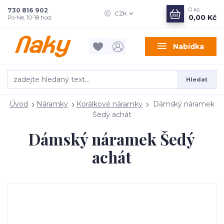
0
ks
730 816 902
CZK
0,00 Kč
Po-Ne, 10-18 hod.
Nabídka
Hledat
Úvod
Náramky
Korálkové náramky
Dámský náramek
Šedý achát
Dámský náramek Šedý
achát