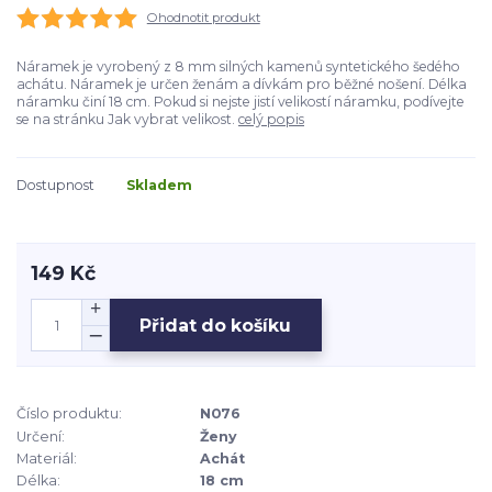
Ohodnotit produkt
Náramek je vyrobený z 8 mm silných kamenů syntetického šedého
achátu. Náramek je určen ženám a dívkám pro běžné nošení. Délka
náramku činí 18 cm. Pokud si nejste jistí velikostí náramku, podívejte
se na stránku Jak vybrat velikost.
celý popis
Dostupnost
Skladem
149 Kč
Přidat do košíku
Číslo produktu:
N076
Určení:
Ženy
Materiál:
Achát
Délka:
18 cm