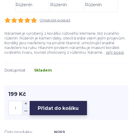
Ohodnotit produkt
Náramek je vyrobený z korálků růžového křemene, též zvaného
růženín. Růženín je kámen lásky, otevírá srdce všem jejím projevům.
Korálky jsou navlečeny na pružné tkanině, umožnující snadné
navlečení na ruku. Hlavním prvkem náramku je masivní korálek
oválného tvaru, rovněž zhotovený z růženínu. Nárame...
celý popis
Dostupnost
Skladem
199 Kč
Přidat do košíku
Číslo produktu:
N069