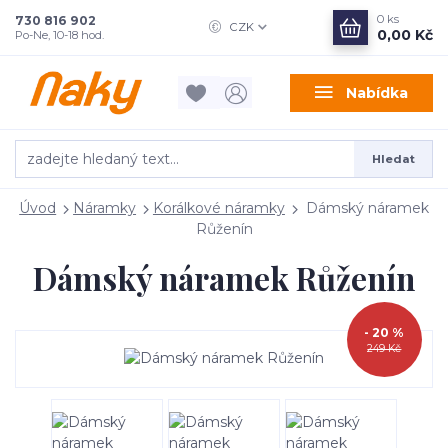
0
ks
730 816 902
CZK
0,00 Kč
Po-Ne, 10-18 hod.
Nabídka
Hledat
Úvod
Náramky
Korálkové náramky
Dámský náramek
Růženín
Dámský náramek Růženín
- 20 %
249 Kč