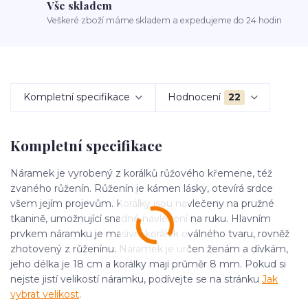
Vše skladem
Veškeré zboží máme skladem a expedujeme do 24 hodin
Kompletní specifikace
Hodnocení
22
Kompletní specifikace
Náramek je vyrobený z korálků růžového křemene, též
zvaného růženín. Růženín je kámen lásky, otevírá srdce
všem jejím projevům. Korálky jsou navlečeny na pružné
tkanině, umožnující snadné navlečení na ruku. Hlavním
prvkem náramku je masivní korálek oválného tvaru, rovněž
zhotovený z růženínu. Náramek je určen ženám a dívkám,
jeho délka je 18 cm a korálky mají průměr 8 mm. Pokud si
nejste jistí velikostí náramku, podívejte se na stránku
Jak
vybrat velikost
.