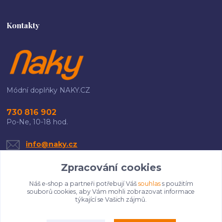
Kontakty
Módní doplňky NAKY.CZ
730 816 902
Po-Ne, 10-18 hod.
info@naky.cz
Zpracování cookies
Náš e-shop a partneři potřebují Váš
souhlas
s použitím
souborů cookies, aby Vám mohli zobrazovat informace
týkající se Vašich zájmů.
Upravit sběr cookies.