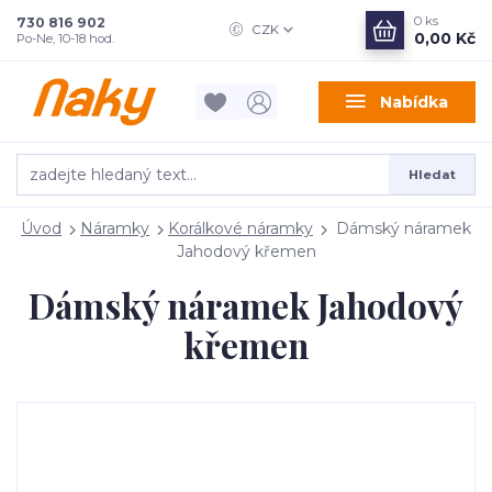
0
ks
730 816 902
CZK
0,00 Kč
Po-Ne, 10-18 hod.
Nabídka
Hledat
Úvod
Náramky
Korálkové náramky
Dámský náramek
Jahodový křemen
Dámský náramek Jahodový
křemen