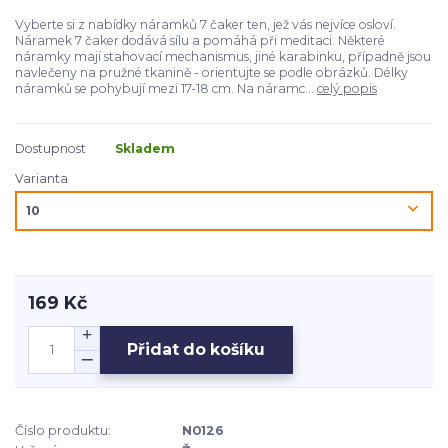
Vyberte si z nabídky náramků 7 čaker ten, jež vás nejvíce osloví.
Náramek 7 čaker dodává sílu a pomáhá při meditaci. Některé
náramky mají stahovací mechanismus, jiné karabinku, případně jsou
navlečeny na pružné tkanině - orientujte se podle obrázků. Délky
náramků se pohybují mezi 17-18 cm. Na náramc...
celý popis
Dostupnost
Skladem
Varianta
169 Kč
Přidat do košíku
Číslo produktu:
N0126