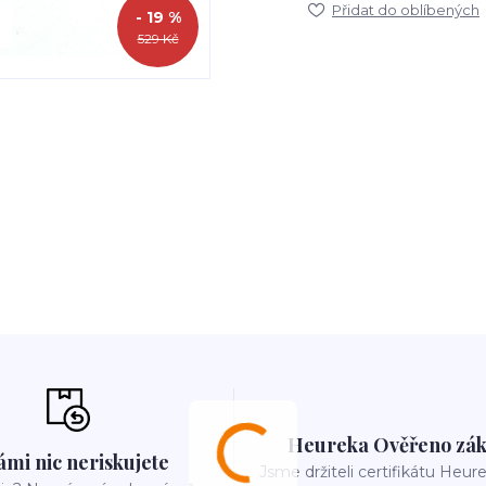
Přidat do oblíbených
- 19 %
529 Kč
Heureka Ověřeno zák
ámi nic neriskujete
Jsme držiteli certifikátu Heu