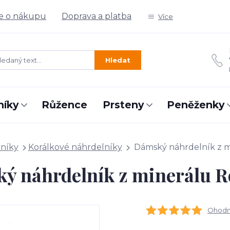
e o nákupu
Doprava a platba
Více
Hledat
níky
Růžence
Prsteny
Peněženky
níky
Korálkové náhrdelníky
Dámský náhrdelník z m
ý náhrdelník z minerálu R
Ohodno