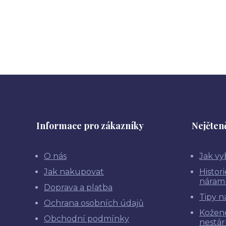
Informace pro zákazníky
Nejčteně
O nás
Jak vy
Jak nakupovat
Histor
náram
Doprava a platba
Tipy n
Ochrana osobních údajů
Kožen
Obchodní podmínky
nestár