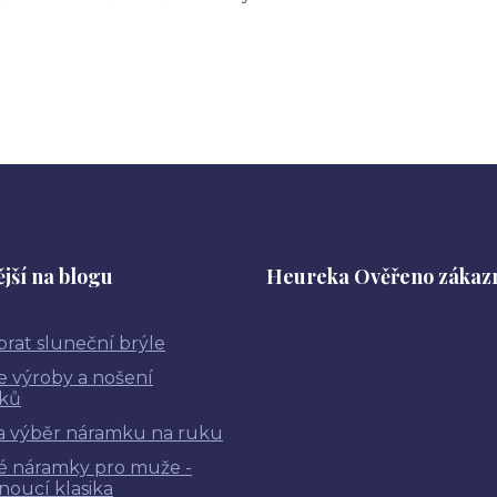
jší na blogu
Heureka Ověřeno zákaz
brat sluneční brýle
ie výroby a nošení
ků
a výběr náramku na ruku
é náramky pro muže -
noucí klasika