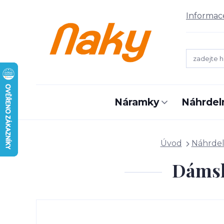
Informac
Náramky
Náhrdel
Úvod
Náhrdel
Dámsk