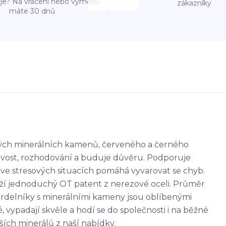
e? Na vrácení nebo výměnu
zákazníky
máte 30 dnů
ých minerálních kamenů, červeného a černého
livost, rozhodování a buduje důvěru. Podporuje
, ve stresových situacích pomáhá vyvarovat se chyb.
uží jednoduchý OT patent z nerezové oceli. Průměr
rdelníky s minerálními kameny jsou oblíbenými
vypadají skvěle a hodí se do společnosti i na běžné
ších minerálů z naší nabídky.