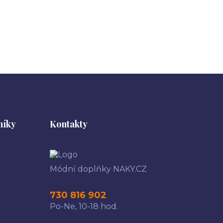
níky
Kontakty
Módní doplňky NAKY.CZ
730 816 902
Po-Ne, 10-18 hod.