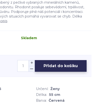
bený z pečlivě vybraných minerálních kamenů,
donitu. Rhodonit posiluje sebevědomí, trpělivost,
věru. Podporuje plně náš potenciál i koncentraci.
sových situacích pomáhá vyvarovat se chyb. Délka
popis
Skladem
Přidat do košíku
6
Určení:
Ženy
Délka:
55 cm
Barva:
Červená