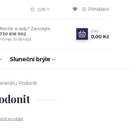
Přihlášení
CZK
Nevíte si rady? Zavolejte.
0
ks
730 816 902
0,00 Kč
Po-Ne, 10-18 hod.
Sluneční brýle
inerálu Rodonit
odonit
tit produkt