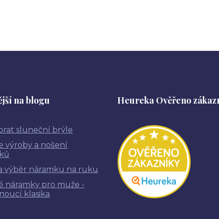
jší na blogu
Heureka Ověřeno zákaz
brat sluneční brýle
ie výroby a nošení
ků
a výběr náramku na ruku
é náramky pro muže -
noucí klasika