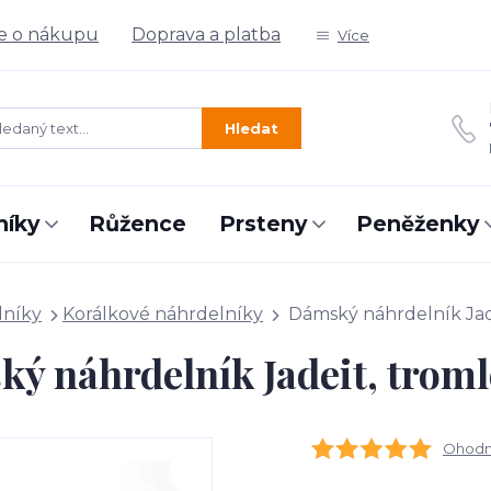
e o nákupu
Doprava a platba
Více
Hledat
níky
Růžence
Prsteny
Peněženky
lníky
Korálkové náhrdelníky
Dámský náhrdelník Jad
ý náhrdelník Jadeit, trom
Ohodno