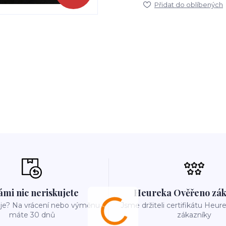
Přidat do oblíbených
ámi nic neriskujete
Heureka Ověřeno zák
e? Na vrácení nebo výměnu
Jsme držiteli certifikátu Heu
máte 30 dnů
zákazníky