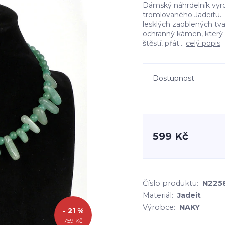
Dámský náhrdelník vyro
tromlovaného Jadeitu. 
lesklých zaoblených tvar
ochranný kámen, který p
štěstí, přát...
celý popis
Dostupnost
599 Kč
Číslo produktu:
N225
Materiál:
Jadeit
Výrobce:
NAKY
- 21 %
759 Kč