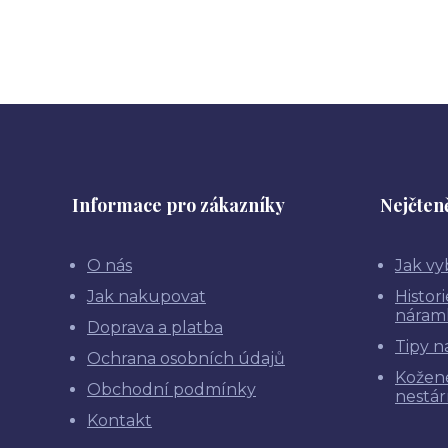
Informace pro zákazníky
Nejčteně
O nás
Jak vy
Jak nakupovat
Histor
náram
Doprava a platba
Tipy n
Ochrana osobních údajů
Kožen
Obchodní podmínky
nestár
Kontakt