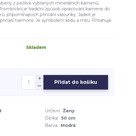
bený z pečlivě vybraných minerálních kamenů,
Tromlování je tradiční způsob opracování kamene do
ů, připomínajících přírodní valounky. Jadeit je
řináší harmonii. Je symbolem klidu a míru. Přitahuje
Skladem
Přidat do košíku
8
Určení:
Ženy
Délka:
50 cm
Barva:
Modrá