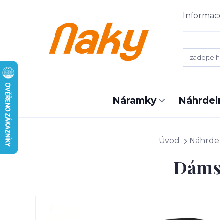
Informac
Náramky
Náhrdel
Úvod
Náhrde
Dámsk