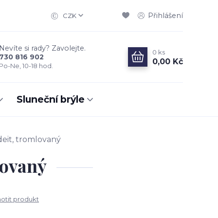
Přihlášení
CZK
Nevíte si rady? Zavolejte.
0
ks
730 816 902
0,00 Kč
Po-Ne, 10-18 hod.
Sluneční brýle
eit, tromlovaný
lovaný
tit produkt