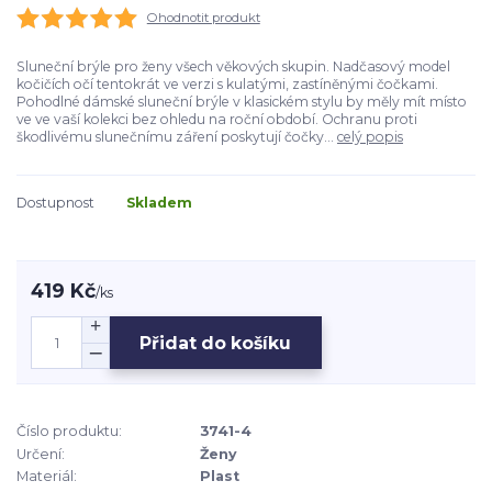
Ohodnotit produkt
Sluneční brýle pro ženy všech věkových skupin. Nadčasový model
kočičích očí tentokrát ve verzi s kulatými, zastíněnými čočkami.
Pohodlné dámské sluneční brýle v klasickém stylu by měly mít místo
ve ve vaší kolekci bez ohledu na roční období. Ochranu proti
škodlivému slunečnímu záření poskytují čočky...
celý popis
Dostupnost
Skladem
419 Kč
/
ks
Přidat do košíku
Číslo produktu:
3741-4
Určení:
Ženy
Materiál:
Plast