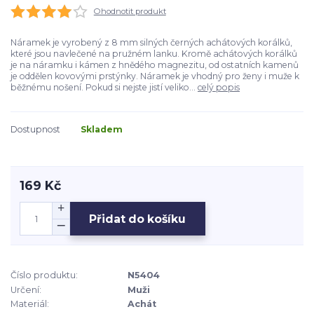
Ohodnotit produkt
Náramek je vyrobený z 8 mm silných černých achátových korálků,
které jsou navlečené na pružném lanku. Kromě achátových korálků
je na náramku i kámen z hnědého magnezitu, od ostatních kamenů
je oddělen kovovými prstýnky. Náramek je vhodný pro ženy i muže k
běžnému nošení. Pokud si nejste jistí veliko...
celý popis
Dostupnost
Skladem
169 Kč
Přidat do košíku
Číslo produktu:
N5404
Určení:
Muži
Materiál:
Achát